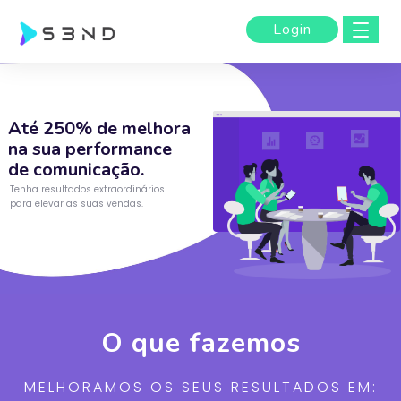
Login
Login
Até 250% de melhora
na sua performance
de comunicação.
Tenha resultados extraordinários
para elevar as suas vendas.
O que fazemos
MELHORAMOS OS SEUS RESULTADOS EM: